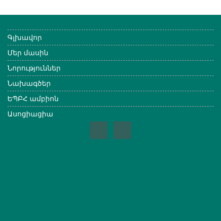
Գլխավոր
Մեր մասին
Նորություններ
Նախագծեր
ԵՊԲՀ ամբիոն
Ասոցիացիա