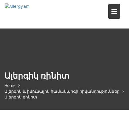
Skip
to
content
Ալերգիկ ռինիտ
Home
Ալերգիկ և իմունային համակարգի հիվանդություններ
Ալերգիկ ռինիտ