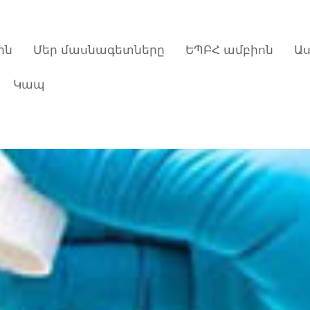
ին
Մեր մասնագետները
ԵՊԲՀ ամբիոն
Ա
Կապ